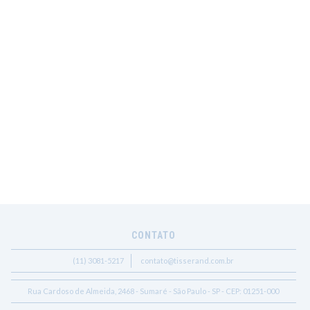
CONTATO
(11) 3081-5217
contato@tisserand.com.br
Rua Cardoso de Almeida, 2468 - Sumaré - São Paulo - SP - CEP: 01251-000