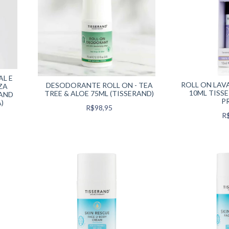
AL E
ROLL ON LAV
DESODORANTE ROLL ON - TEA
ZA
10ML TISS
TREE & ALOE 75ML (TISSERAND)
RAND
P
)
R$98,95
R