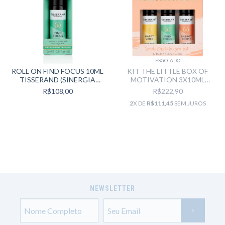
ESGOTADO
ROLL ON FIND FOCUS 10ML
KIT THE LITTLE BOX OF
TISSERAND (SINERGIA
MOTIVATION 3X10ML
PRONTA )
TISSERAND (A CAIXINHA DA
R$108,00
R$222,90
MOTIVAÇÃO)
2
X DE
R$111,45
SEM JUROS
NEWSLETTER